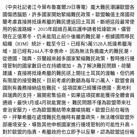
（中央社記者江今葉布魯塞爾29日專電）龐大難民潮讓歐盟各
國傷透腦筋，許多國家開始緊縮難民政策。歐盟輪值主席國荷
蘭考慮直接將抵達希臘的難民遣返回土耳其，斷絕這段最常使
用的偷渡路線。 2015年超過百萬庇護申請者抵達歐洲，儘管
現在正值寒冬，仍未能阻止前仆後繼的難民潮。根據國際移民
組織（IOM）統計，截至今日，已經有5萬5528人抵達希臘海
域，並已經有244人不幸喪命。 因為無法負擔龐大的難民潮，
從德國、瑞典、芬蘭越來越多國家緊縮難民政策，暫時進行邊
境管制的國家數目也在持續增加。 為了解決難民問題，荷蘭
建議，直接將抵達希臘的難民送上開往土耳其的渡輪，但仍將
有限度的接受難民。目前考慮的數額為每年25萬人，歐盟會員
國則有義務接納這些難民。 這項提案已經獲得德國、奧地利
與瑞典的支持，展開密集協商。如果這項提案能獲得全體會員
通過，最快3月或4月就能實施。 難民問題不僅為歐盟帶來社
會治安壓力，也為歐盟團結帶來嚴峻挑戰。歐盟日前在報告
中，抨擊希臘在處理難民危機時有嚴重疏失，無法確保歐盟外
部邊境安全，導致其他申根國家進行邊境管制的可能性升高。
對於歐盟的指責，希臘政府也立即予以反擊，認為歐盟這份報